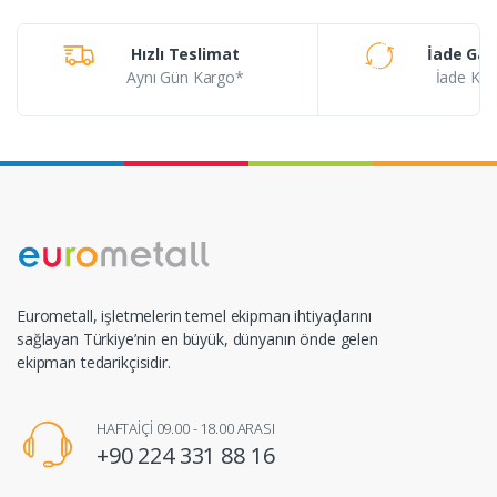
Hızlı Teslimat
İade Gar
Aynı Gün Kargo*
İade Koşu
Eurometall, işletmelerin temel ekipman ihtiyaçlarını
sağlayan Türkiye’nin en büyük, dünyanın önde gelen
ekipman tedarikçisidir.
HAFTAİÇİ 09.00 - 18.00 ARASI
+90 224 331 88 16