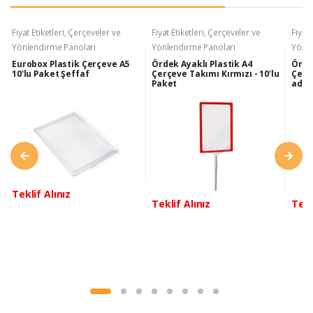
Fiyat Etiketleri, Çerçeveler ve
Fiyat Etiketleri, Çerçeveler ve
Fiyat 
Yönlendirme Panoları
Yönlendirme Panoları
Yönle
Eurobox Plastik Çerçeve A5
Ördek Ayaklı Plastik A4
Örde
10'lu Paket Şeffaf
Çerçeve Takımı Kırmızı - 10'lu
Çerç
Paket
adet
Teklif Alınız
Teklif Alınız
Tekl