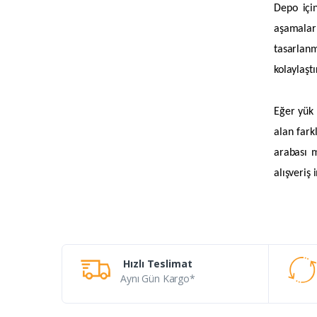
Depo içi
aşamaların
tasarlanm
kolaylaştı
Eğer yük 
alan farkl
arabası m
alışveriş
Hızlı Teslimat
Aynı Gün Kargo*