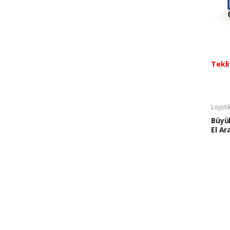
Tekli
Lojist
Büyü
El Ar
Mavi