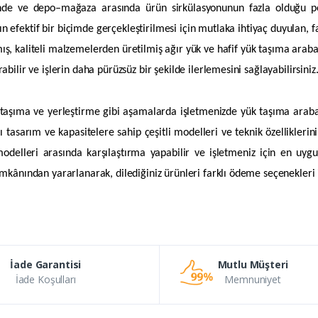
nde ve depo–mağaza arasında ürün sirkülasyonunun fazla olduğu pek
 efektif bir biçimde gerçekleştirilmesi için mutlaka ihtiyaç duyulan, far
ış, kaliteli malzemelerden üretilmiş ağır yük ve hafif yük taşıma arabası
rabilir ve işlerin daha pürüzsüz bir şekilde ilerlemesini sağlayabilirsiniz
taşıma ve yerleştirme gibi aşamalarda işletmenizde yük taşıma arabal
ı tasarım ve kapasitelere sahip çeşitli modelleri ve teknik özelliklerini 
odelleri arasında karşılaştırma yapabilir ve işletmeniz için en uygu
 imkânından yararlanarak, dilediğiniz ürünleri farklı ödeme seçenekleri il
İade Garantisi
Mutlu Müşteri
İade Koşulları
Memnuniyet