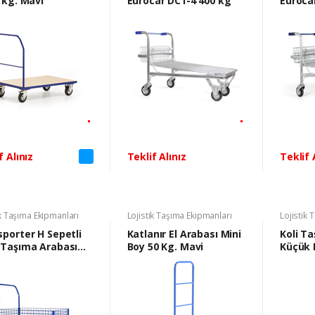
 kg. Mavi
Eurocar DC1-4 400 kg
f Alınız
Teklif Alınız
Teklif 
ik Taşıma Ekipmanları
Lojistik Taşıma Ekipmanları
Lojistik 
porter H Sepetli
Katlanır El Arabası Mini
Koli Ta
 Taşıma Arabası
Boy 50 Kg. Mavi
Küçük 
g.
Mavi