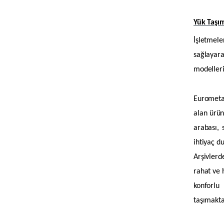
Yük Taşı
İşletmel
sağlayara
modelleri
Eurometal
alan ürün
arabası, 
ihtiyaç d
Arşivlerd
rahat ve 
konforlu
taşımakta