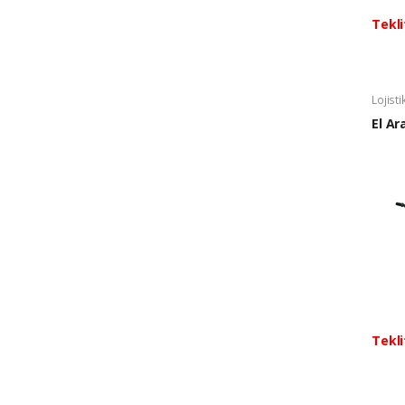
Tekli
Lojist
El Ar
Tekli