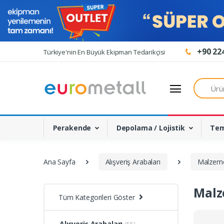
+90 224
Türkiye'nin En Büyük Ekipman Tedarikçisi
Ürün Aray
Perakende
Depolama / Lojistik
Tem
Ana Sayfa
Alışveriş Arabaları
Malzeme
Malz
Tüm Kategorileri Göster
Alışveriş Arabaları