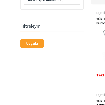
(55)
Lojist
Yük 
Euroc
Filtreleyin
kg.
Uygula
Tekli
Lojist
Yük 