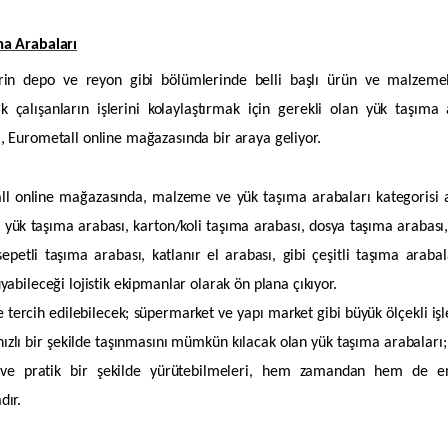
ma Arabaları
erin depo ve reyon gibi bölümlerinde belli başlı ürün ve malzemel
k çalışanların işlerini kolaylaştırmak için gerekli olan yük taşıma a
, Eurometall online mağazasında bir araya geliyor.
l online mağazasında, malzeme ve yük taşıma arabaları kategorisi al
 yük taşıma arabası, karton/koli taşıma arabası, dosya taşıma arabası, iki
sepetli taşıma arabası, katlanır el arabası, gibi çeşitli taşıma arabal
uyabileceği lojistik ekipmanlar olarak ön plana çıkıyor.
e tercih edilebilecek; süpermarket ve yapı market gibi büyük ölçekli i
hızlı bir şekilde taşınmasını mümkün kılacak olan yük taşıma arabaları; ö
 ve pratik bir şekilde yürütebilmeleri, hem zamandan hem de en
dır.