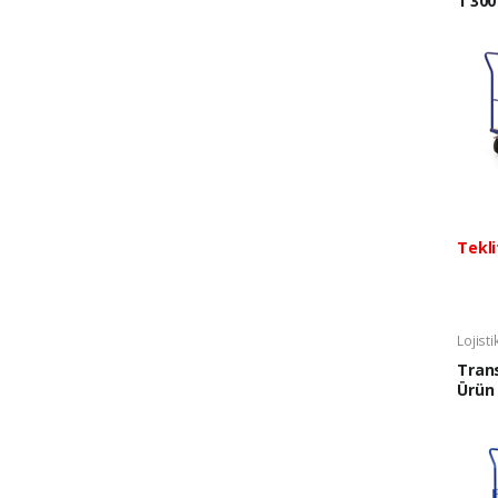
1 300
Tekli
Lojist
Trans
Ürün
300 K