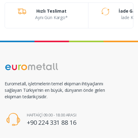
Hızlı Teslimat
İade Gar
Aynı Gün Kargo*
İade Koşu
Eurometall, işletmelerin temel ekipman ihtiyaçlarını
sağlayan Türkiye’nin en büyük, dünyanın önde gelen
ekipman tedarikçisidir.
HAFTAİÇİ 09.00 - 18.00 ARASI
+90 224 331 88 16