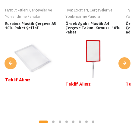
Fiyat Etiketleri, Çerçeveler ve
Fiyat Etiketleri, Çerçeveler ve
Fiyat 
Yönlendirme Panoları
Yönlendirme Panoları
Yönle
Eurobox Plastik Çerçeve A5
Ördek Ayaklı Plastik A4
Örde
10'lu Paket Şeffaf
Çerçeve Takımı Kırmızı - 10'lu
Çerçe
Paket
adet
Teklif Alınız
Teklif Alınız
Tekl