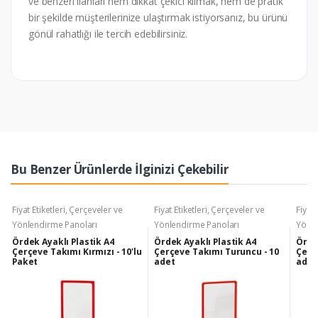
ve benzeri ilanları hem dikkat çekici kılmak, hem de pratik
bir şekilde müşterilerinize ulaştırmak istiyorsanız, bu ürünü
gönül rahatlığı ile tercih edebilirsiniz.
Bu Benzer Ürünlerde İlginizi Çekebilir
Fiyat Etiketleri, Çerçeveler ve
Fiyat Etiketleri, Çerçeveler ve
Fiyat 
Yönlendirme Panoları
Yönlendirme Panoları
Yönle
Ördek Ayaklı Plastik A4
Ördek Ayaklı Plastik A4
Örde
Çerçeve Takımı Kırmızı - 10'lu
Çerçeve Takımı Turuncu - 10
Çerçe
Paket
adet
adet