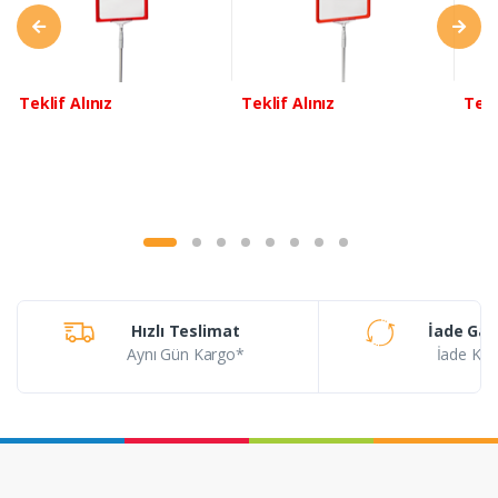
Teklif Alınız
Teklif Alınız
Tekl
Hızlı Teslimat
İade Gar
Aynı Gün Kargo*
İade Koşu