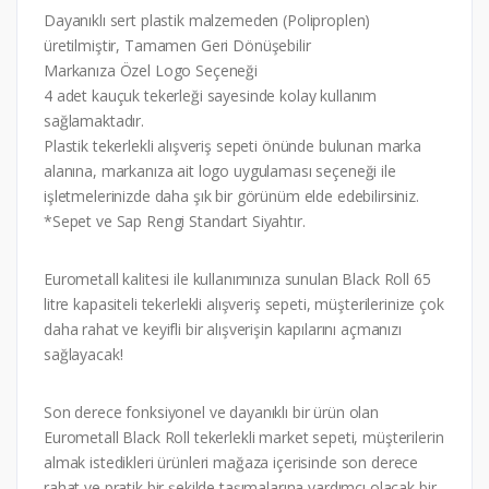
Dayanıklı sert plastik malzemeden (Poliproplen)
üretilmiştir, Tamamen Geri Dönüşebilir
Markanıza Özel Logo Seçeneği
4 adet kauçuk tekerleği sayesinde kolay kullanım
sağlamaktadır.
Plastik tekerlekli alışveriş sepeti önünde bulunan marka
alanına, markanıza ait logo uygulaması seçeneği ile
işletmelerinizde daha şık bir görünüm elde edebilirsiniz.
*Sepet ve Sap Rengi Standart Siyahtır.
Eurometall kalitesi ile kullanımınıza sunulan Black Roll 65
litre kapasiteli tekerlekli alışveriş sepeti, müşterilerinize çok
daha rahat ve keyifli bir alışverişin kapılarını açmanızı
sağlayacak!
Son derece fonksiyonel ve dayanıklı bir ürün olan
Eurometall Black Roll tekerlekli market sepeti, müşterilerin
almak istedikleri ürünleri mağaza içerisinde son derece
rahat ve pratik bir şekilde taşımalarına yardımcı olacak bir