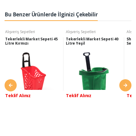
Bu Benzer Ürünlerde İlginizi Çekebilir
Alışveriş Sepetleri
Alışveriş Sepetleri
Alışv
Tekerlekli Market Sepeti 45
Tekerlekli Market Sepeti 40
Shop
Litre Kırmızı
Litre Yeşil
Sepet
Teklif Alınız
Teklif Alınız
Tekl