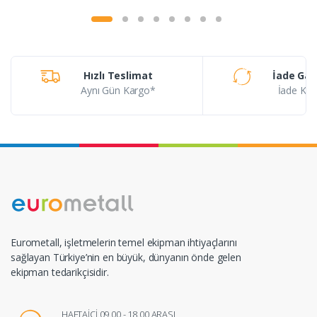
Hızlı Teslimat
İade Gar
Aynı Gün Kargo*
İade Koşu
Eurometall, işletmelerin temel ekipman ihtiyaçlarını
sağlayan Türkiye’nin en büyük, dünyanın önde gelen
ekipman tedarikçisidir.
HAFTAİÇİ 09.00 - 18.00 ARASI