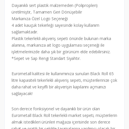
Dayanıklı sert plastik malzemeden (Poliproplen)
üretilmiştir, Tamamen Geri Dönüşebilir
Markanıza Özel Logo Seçeneği
4 adet kauçuk tekerleği sayesinde kolay kullanım
sağlamaktadır.
Plastik tekerlekli alışveriş sepeti önünde bulunan marka
alanına, markanıza ait logo uygulaması seçeneği ile
işletmelerinizde daha şık bir görünüm elde edebilirsiniz.
*Sepet ve Sap Rengi Standart Siyahtır.
Eurometall kalitesi ile kullanımınıza sunulan Black Roll 65
litre kapasiteli tekerlekli alışveriş sepeti, müşterilerinize çok
daha rahat ve keyifli bir alışverişin kapılarını açmanızı
sağlayacak!
Son derece fonksiyonel ve dayanıklı bir ürün olan
Eurometall Black Roll tekerlekli market sepeti, müşterilerin
almak istedikleri ürünleri mağaza içerisinde son derece
rahat ve pratik bir şekilde taşımalarına yardımcı olacak bir