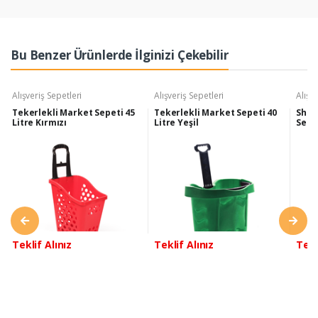
Bu Benzer Ürünlerde İlginizi Çekebilir
Alışveriş Sepetleri
Alışveriş Sepetleri
Alışv
Tekerlekli Market Sepeti 45
Tekerlekli Market Sepeti 40
Shop
Litre Kırmızı
Litre Yeşil
Sepet
Teklif Alınız
Teklif Alınız
Tekl