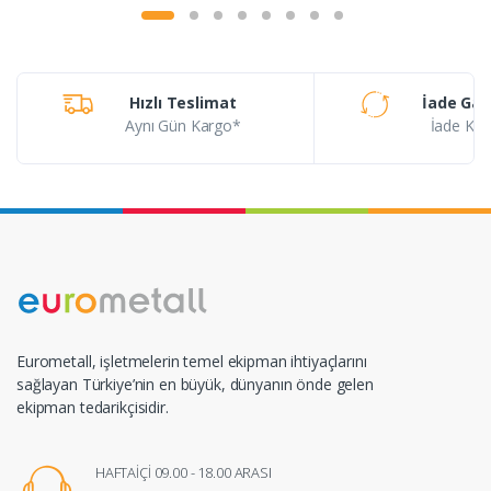
Hızlı Teslimat
İade Gar
Aynı Gün Kargo*
İade Koşu
Eurometall, işletmelerin temel ekipman ihtiyaçlarını
sağlayan Türkiye’nin en büyük, dünyanın önde gelen
ekipman tedarikçisidir.
HAFTAİÇİ 09.00 - 18.00 ARASI