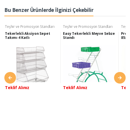
Bu Benzer Ürünlerde İlginizi Çekebilir
Teşhir ve Promosyon Standları
Teşhir ve Promosyon Standları
Teşhi
Tekerlekli Aksiyon Sepet
Easy Tekerlekli Meyve Sebze
Prof
Takımı 4 Katlı
Standı
85x6
Teklif Alınız
Teklif Alınız
Tekl