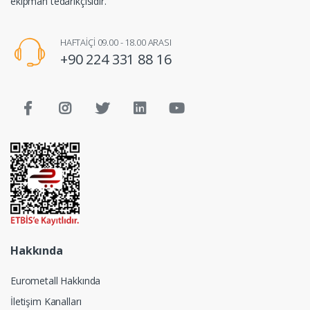
ekipman tedarikçisidir.
HAFTAİÇİ 09.00 - 18.00 ARASI
+90 224 331 88 16
Hakkında
Eurometall Hakkında
İletişim Kanalları