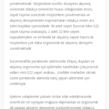
yönelmektedir. Müşterilerin konfor düzeyinin alışveriş
sürecinde oldukça önemli bir husus olduğundan ötürü,
sepet taşıma sürecinde müşterilerin yorulmaması ve
alışveriş deneyiminden kopmamaları oldukça önem arz
eden başlıklar içerisindedir. İki adet sepet Eurocar Mini S22
sepet taşıma arabasıyla, 2 adet 22 litre sepeti
taşınabilmekte ve 44 litrelik bir alışveriş sepeti hacmi ile
müşterilere çok daha ergonomik bir alışveriş deneyimi
sunulmaktadır.
Eurometall’de perakende sektöründe ihtiyaç duyulan ve
alışveriş ergonomisi için işletmeler tarafından çokça tercih
edilen mini S22 sepet arabası, özellikle marketler olmak
üzere perakende alanında satış yapan işletmeler için
üretilmiştir.
İşletme sahiplerinin yüksek cirolar elde edebilmesinde
önemli bir rol oynayan mağaza ekipmanları ve ergonomik
alt yapıları alışveriş deneyimin sürdürülmesinde oldukça