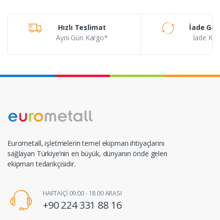
Hızlı Teslimat
İade Gar
Aynı Gün Kargo*
İade Koşu
Eurometall, işletmelerin temel ekipman ihtiyaçlarını
sağlayan Türkiye’nin en büyük, dünyanın önde gelen
ekipman tedarikçisidir.
HAFTAİÇİ 09.00 - 18.00 ARASI
+90 224 331 88 16