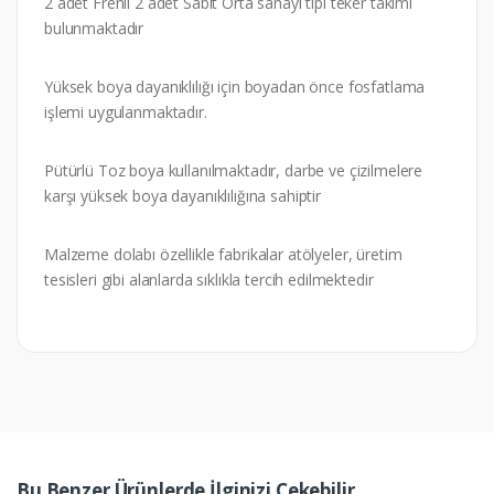
2 adet Frenli 2 adet Sabit Orta sanayi tipi teker takımı
bulunmaktadır
Yüksek boya dayanıklılığı için boyadan önce fosfatlama
işlemi uygulanmaktadır.
Pütürlü Toz boya kullanılmaktadır, darbe ve çizilmelere
karşı yüksek boya dayanıklılığına sahiptir
Malzeme dolabı özellikle fabrikalar atölyeler, üretim
tesisleri gibi alanlarda sıklıkla tercih edilmektedir
Bu Benzer Ürünlerde İlginizi Çekebilir