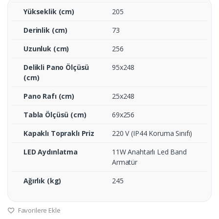
Yükseklik (cm)
205
Derinlik (cm)
73
Uzunluk (cm)
256
Delikli Pano Ölçüsü
95x248
(cm)
Pano Rafı (cm)
25x248
Tabla Ölçüsü (cm)
69x256
Kapaklı Topraklı Priz
220 V (IP44 Koruma Sınıfı)
LED Aydınlatma
11W Anahtarlı Led Band
Armatür
Ağırlık (kg)
245
Favorilere Ekle