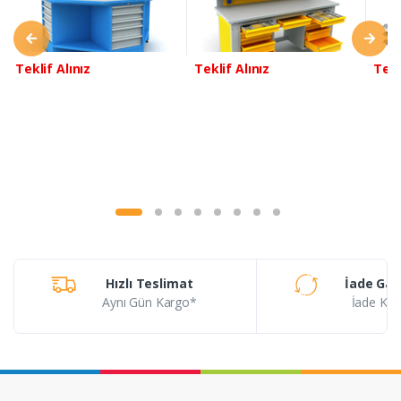
Teklif Alınız
Teklif Alınız
Tekl
Hızlı Teslimat
İade Gar
Aynı Gün Kargo*
İade Koşu