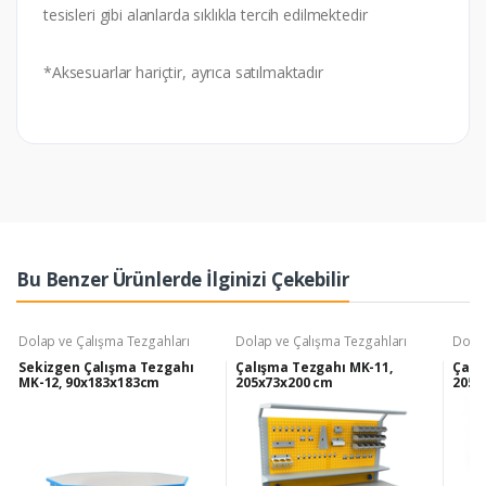
tesisleri gibi alanlarda sıklıkla tercih edilmektedir
*Aksesuarlar hariçtir, ayrıca satılmaktadır
Bu Benzer Ürünlerde İlginizi Çekebilir
Dolap ve Çalışma Tezgahları
Dolap ve Çalışma Tezgahları
Dolap
Sekizgen Çalışma Tezgahı
Çalışma Tezgahı MK-11,
Çalı
MK-12, 90x183x183cm
205x73x200 cm
205x