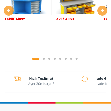
Teklif Alınız
Teklif Alınız
Tekl
Hızlı Teslimat
İade Gar
Aynı Gün Kargo*
İade Koşu