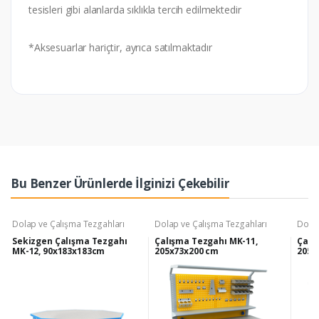
tesisleri gibi alanlarda sıklıkla tercih edilmektedir
*Aksesuarlar hariçtir, ayrıca satılmaktadır
Bu Benzer Ürünlerde İlginizi Çekebilir
Dolap ve Çalışma Tezgahları
Dolap ve Çalışma Tezgahları
Dolap
Sekizgen Çalışma Tezgahı
Çalışma Tezgahı MK-11,
Çalı
MK-12, 90x183x183cm
205x73x200 cm
205x