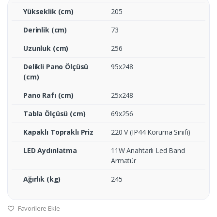
Yükseklik (cm)
205
Derinlik (cm)
73
Uzunluk (cm)
256
Delikli Pano Ölçüsü
95x248
(cm)
Pano Rafı (cm)
25x248
Tabla Ölçüsü (cm)
69x256
Kapaklı Topraklı Priz
220 V (IP44 Koruma Sınıfı)
LED Aydınlatma
11W Anahtarlı Led Band
Armatür
Ağırlık (kg)
245
Favorilere Ekle