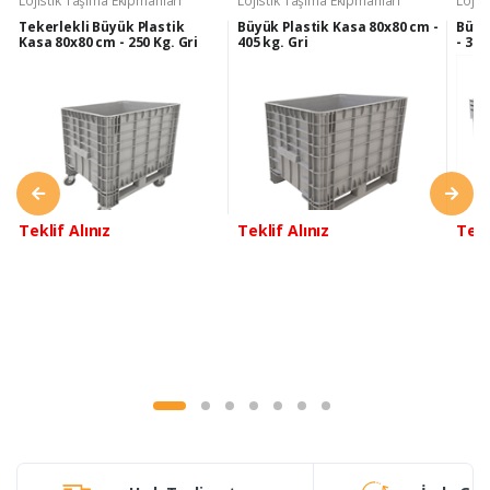
Lojistik Taşıma Ekipmanları
Lojistik Taşıma Ekipmanları
Lojis
-
Tekerlekli Büyük Plastik
Büyük Plastik Kasa 80x80 cm -
Büyü
Kasa 80x80 cm - 250 Kg. Gri
405 kg. Gri
- 300
Teklif Alınız
Teklif Alınız
Tekl