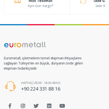
Hızlı Teslimat
İade Gar
Aynı Gün Kargo*
İade Koşu
Eurometall, işletmelerin temel ekipman ihtiyaçlarını
sağlayan Türkiye’nin en büyük, dünyanın önde gelen
ekipman tedarikçisidir.
HAFTAİÇİ 09.00 - 18.00 ARASI
+90 224 331 88 16