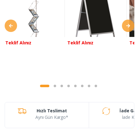
Teklif Alınız
Teklif Alınız
Tekl
Hızlı Teslimat
İade Gar
Aynı Gün Kargo*
İade Koşu