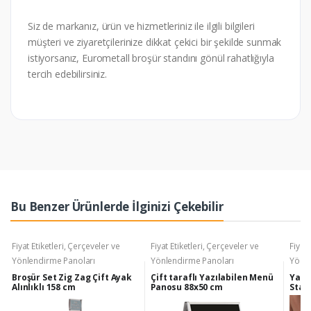
Siz de markanız, ürün ve hizmetleriniz ile ilgili bilgileri
müşteri ve ziyaretçilerinize dikkat çekici bir şekilde sunmak
istiyorsanız, Eurometall broşür standını gönül rahatlığıyla
tercih edebilirsiniz.
Bu Benzer Ürünlerde İlginizi Çekebilir
Fiyat Etiketleri, Çerçeveler ve
Fiyat Etiketleri, Çerçeveler ve
Fiyat 
Yönlendirme Panoları
Yönlendirme Panoları
Yönle
Broşür Set Zig Zag Çift Ayak
Çift taraflı Yazılabilen Menü
Yata
Alınlıklı 158 cm
Panosu 88x50 cm
Stan