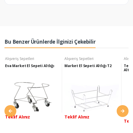
Bu Benzer Ürünlerde İlginizi Çekebilir
Alışveriş Sepetleri
Alışveriş Sepetleri
Alışv
Eva Market El Sepeti Altlığı
Market El Sepeti Altlığı T2
Teke
Altlı
Teklif Alınız
Teklif Alınız
Tekl