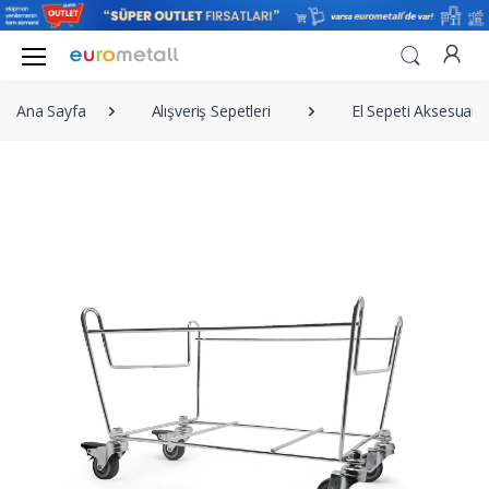
Ana Sayfa
Alışveriş Sepetleri
El Sepeti Aksesuarla