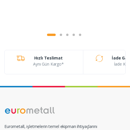
Hızlı Teslimat
İade Gar
Aynı Gün Kargo*
İade Koşu
Eurometall, işletmelerin temel ekipman ihtiyaçlarını