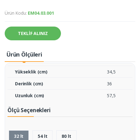
Ürün Kodu:
EM04.03.001
TEKLİF ALINIZ
Ürün Ölçüleri
Yükseklik (cm)
34,5
Derinlik (cm)
36
Uzunluk (cm)
57,5
Ölçü Seçenekleri
32 lt
54 lt
80 lt