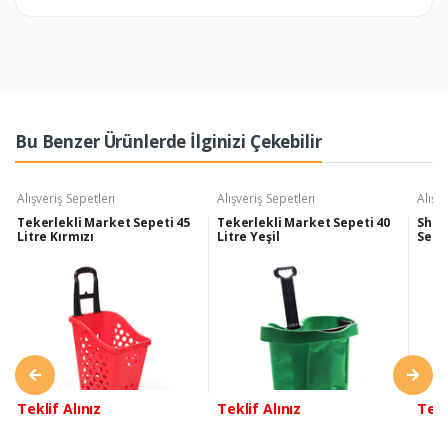
Bu Benzer Ürünlerde İlginizi Çekebilir
Alışveriş Sepetleri
Alışveriş Sepetleri
Alışv
Tekerlekli Market Sepeti 45
Tekerlekli Market Sepeti 40
Shop
Litre Kırmızı
Litre Yeşil
Sepet
Teklif Alınız
Teklif Alınız
Tekl