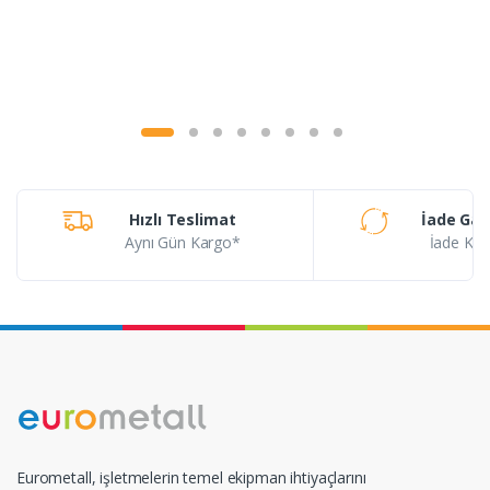
Hızlı Teslimat
İade Gar
Aynı Gün Kargo*
İade Koşu
Eurometall, işletmelerin temel ekipman ihtiyaçlarını