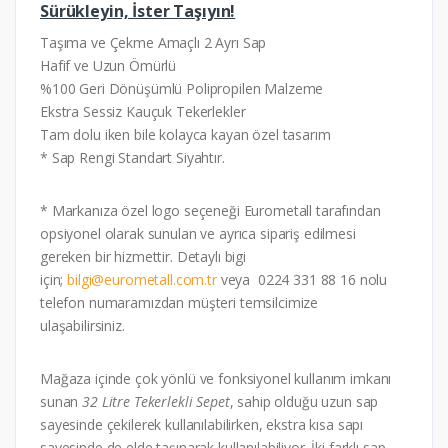
Sürükleyin, İster Taşıyın!
Taşıma ve Çekme Amaçlı 2 Ayrı Sap
Hafif ve Uzun Ömürlü
%100 Geri Dönüşümlü Polipropilen Malzeme
Ekstra Sessiz Kauçuk Tekerlekler
Tam dolu iken bile kolayca kayan özel tasarım
* Sap Rengi Standart Siyahtır.
* Markanıza özel logo seçeneği Eurometall tarafından
opsiyonel olarak sunulan ve ayrıca sipariş edilmesi
gereken bir hizmettir. Detaylı bigi
için;
bilgi@eurometall.com.tr
veya 0224 331 88 16 nolu
telefon numaramızdan müşteri temsilcimize
ulaşabilirsiniz.
Mağaza içinde çok yönlü ve fonksiyonel kullanım imkanı
sunan
32 Litre Tekerlekli Sepet
, sahip olduğu uzun sap
sayesinde çekilerek kullanılabilirken, ekstra kısa sapı
sayesinde de elde taşınarak kullanılabiliyor. İki farklı sap