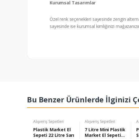
Kurumsal Tasarımlar
Özel renk seçenekleri sayesinde zengin altern
sayesinde ise kurumsal kimliğinizi mağazanız
Bu Benzer Ürünlerde İlginizi Ç
epetleri
Alışveriş Sepetleri
Alışveriş Sepetleri
A
Market El
Plastik Market El
7 Litre Mini Plastik
P
0 Litre
Sepeti 22 Litre Sarı
Market El Sepeti
S