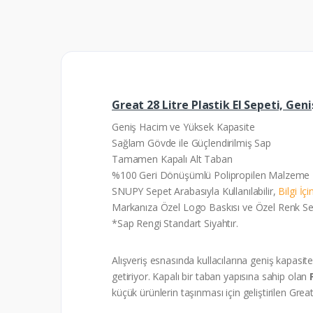
Great 28 Litre Plastik El Sepeti, Ge
Geniş Hacim ve Yüksek Kapasite
Sağlam Gövde ile Güçlendirilmiş Sap
Tamamen Kapalı Alt Taban
%100 Geri Dönüşümlü Polipropilen Malzeme
SNUPY Sepet Arabasıyla Kullanılabilir,
Bilgi İçi
Markanıza Özel Logo Baskısı ve Özel Renk S
*Sap Rengi Standart Siyahtır.
Alışveriş esnasında kullacılarına geniş kapasit
getiriyor. Kapalı bir taban yapısına sahip olan
küçük ürünlerin taşınması için geliştirilen Grea