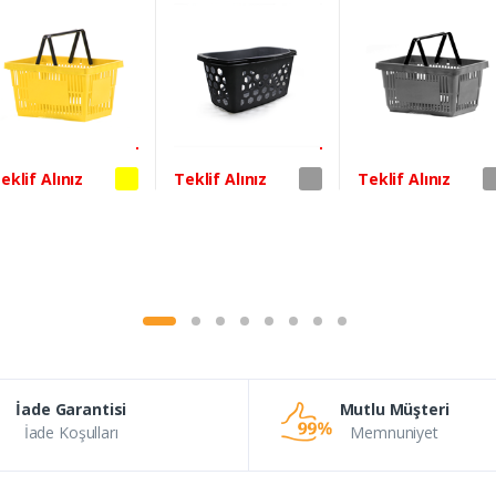
Sepeti 25 Litre
Antrasit
eklif Alınız
Teklif Alınız
Teklif Alınız
İade Garantisi
Mutlu Müşteri
İade Koşulları
Memnuniyet