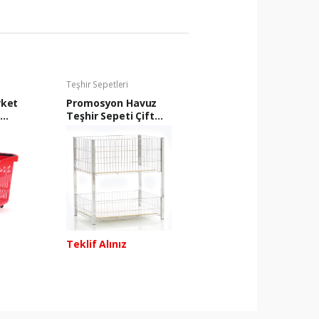
r
Teşhir Sepetleri
rket
Promosyon Havuz
Teşhir Sepeti Çift
Katlı 85x70x120 cm
Teklif Alınız