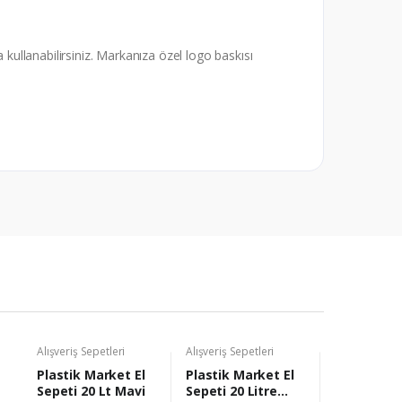
a kullanabilirsiniz. Markanıza özel logo baskısı
Alışveriş Sepetleri
Alışveriş Sepetleri
Alışveriş Sepe
Plastik Market El
Plastik Market El
Plastik Ma
Sepeti 20 Lt Mavi
Sepeti 20 Litre
Sepeti 20 L