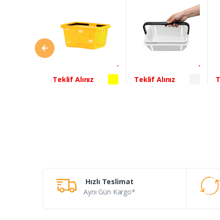
Beyaz
ınız
Teklif Alınız
Teklif Alınız
T
Hızlı Teslimat
Aynı Gün Kargo*