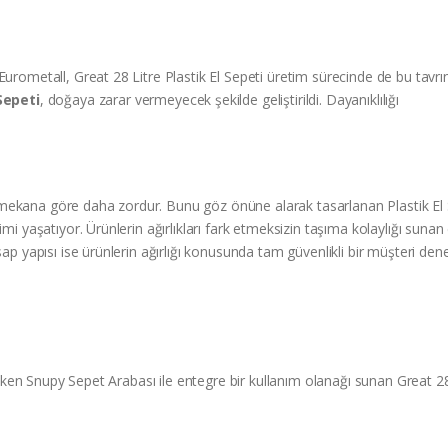
Eurometall, Great 28 Litre Plastik El Sepeti üretim sürecinde de bu tavr
Sepeti
, doğaya zarar vermeyecek şekilde geliştirildi. Dayanıklılığı
ekana göre daha zordur. Bunu göz önüne alarak tasarlanan Plastik El S
imi yaşatıyor. Ürünlerin ağırlıkları fark etmeksizin taşıma kolaylığı suna
sap yapısı ise ürünlerin ağırlığı konusunda tam güvenlikli bir müşteri de
 çeken Snupy Sepet Arabası ile entegre bir kullanım olanağı sunan Great 28