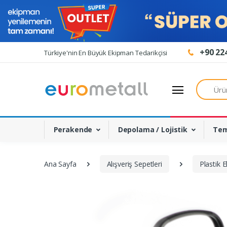
+90 224
Türkiye'nin En Büyük Ekipman Tedarikçisi
Ürün Aray
Perakende
Depolama / Lojistik
Tem
Ana Sayfa
Alışveriş Sepetleri
Plastik E