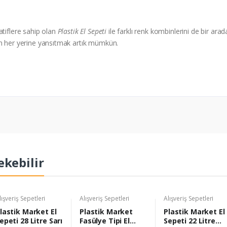
atiflere sahip olan
Plastik El Sepeti
ile farklı renk kombinlerini de bir arad
ın her yerine yansıtmak artık mümkün.
ekebilir
lışveriş Sepetleri
Alışveriş Sepetleri
Alışveriş Sepetleri
lastik Market El
Plastik Market
Plastik Market El
epeti 28 Litre Sarı
Fasülye Tipi El
Sepeti 22 Litre