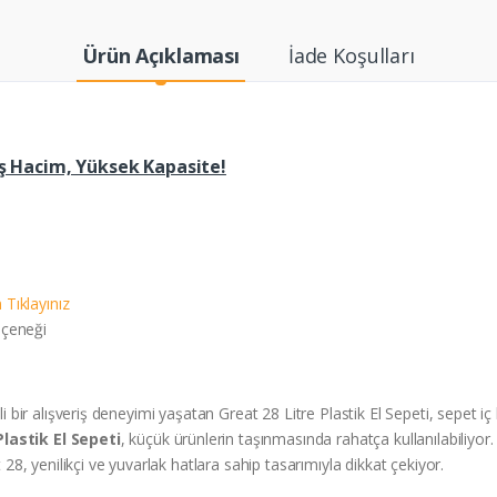
Ürün Açıklaması
İade Koşulları
niş Hacim, Yüksek Kapasite!
n Tıklayınız
eçeneği
eli bir alışveriş deneyimi yaşatan Great 28 Litre Plastik El Sepeti, sepe
Plastik El Sepeti
, küçük ürünlerin taşınmasında rahatça kullanılabiliy
t 28, yenilikçi ve yuvarlak hatlara sahip tasarımıyla dikkat çekiyor.