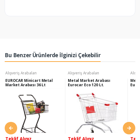
Bu Benzer Ürünlerde İlginizi Çekebilir
Alışveriş Arabaları
Alışveriş Arabaları
Alışv
EUROCAR Minicart Metal
Metal Market Arabası
Meta
Market Arabası 36 Lt
Eurocar Eco 120 Lt.
Euroc
Teklif Alınız
Teklif Alınız
Tekl