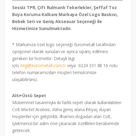
Sessiz TPR, Çift Rulmanlı Tekerlekler, Şeffaf Toz
Boya Koruma Kalkanı Markaya Özel Logo Baskısı,
Bebek Seti ve Geniş Aksesuar Seçeneği ile
Hizmetinize Sunulmaktadır.
* Markanıza özel logo seçeneği Eurometall tarafından
opsiyonel olarak sunulan ve ayrıca sipariş edilmesi
gereken bir hizmettir. Detaylı bigi
için;
bilgi@eurometall.com.tr
veya 0224 331 88 16 nolu
telefon numaramızdan müşteri temsilcimize
ulaşabilirsiniz.
Altı+Üstü Sepet
Mükemmel tasarımıyla iki farklı sepet olarak kullanılabilen
Colt
Market Arabası
, daha geniş alana ihtiyaç duyan
müşteriler için geliştirildi. İlhamını doğadan alan Colt,
işletmenizi bir adım öne çıkaracak özellikleri beraberinde
getirecek.