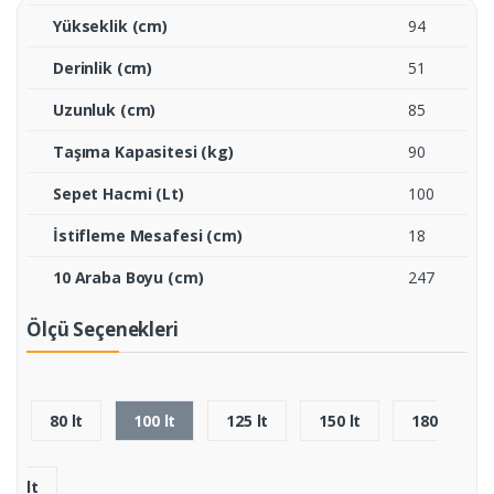
Yükseklik (cm)
94
Derinlik (cm)
51
Uzunluk (cm)
85
Taşıma Kapasitesi (kg)
90
Sepet Hacmi (Lt)
100
İstifleme Mesafesi (cm)
18
10 Araba Boyu (cm)
247
Ölçü Seçenekleri
80 lt
100 lt
125 lt
150 lt
180
lt