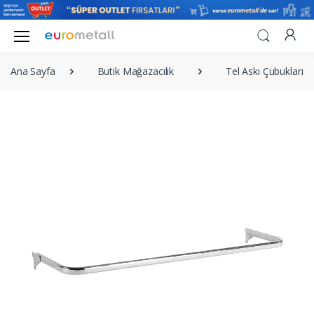
Ana Sayfa
Butik Mağazacılık
Tel Askı Çubukları