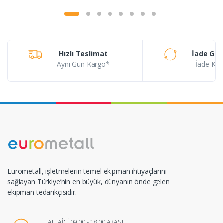
Hızlı Teslimat
İade Gar
Aynı Gün Kargo*
İade Koşu
Eurometall, işletmelerin temel ekipman ihtiyaçlarını
sağlayan Türkiye’nin en büyük, dünyanın önde gelen
ekipman tedarikçisidir.
HAFTAİÇİ 09.00 - 18.00 ARASI