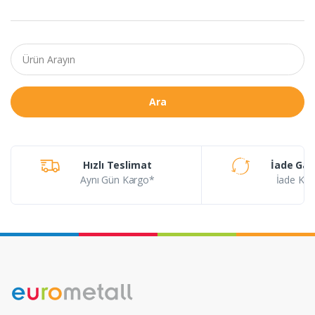
Ara
Hızlı Teslimat
İade Gar
Aynı Gün Kargo*
İade Koşu